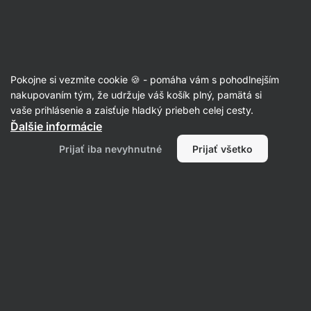
Eshop
Aktin
-
úvodná
strana
Recepty
Pokojne si vezmite cookie 🍪 - pomáha vám s pohodlnejším
Zdravý makový koláč s
nakupovaním tým, že udržuje váš košík plný, pamätá si
vaše prihlásenie a zaisťuje hladký priebeh celej cesty.
mascarpone, bez múky
Ďalšie informácie
Eliška Lossmannová
Prijať iba nevyhnutné
Prijať všetko
50 min.
Zdielať
Komentáre
12
102
1016