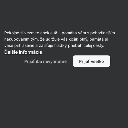
Eshop
Aktin
-
úvodná
strana
Recepty
Pokojne si vezmite cookie 🍪 - pomáha vám s pohodlnejším
Veľkonočné judáše bez kysnutia
nakupovaním tým, že udržuje váš košík plný, pamätá si
vaše prihlásenie a zaisťuje hladký priebeh celej cesty.
Romana Henželova
Ďalšie informácie
45 min.
Zdielať
Komentáre
2
8
105
Prijať iba nevyhnutné
Prijať všetko