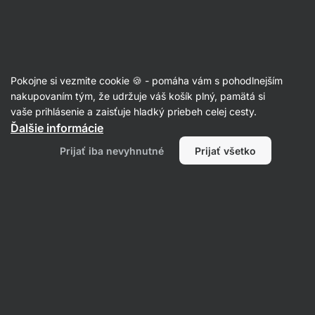
Eshop
Aktin
-
úvodná
strana
Recepty
Pokojne si vezmite cookie 🍪 - pomáha vám s pohodlnejším
Red Velvet Cookies z cvikly
nakupovaním tým, že udržuje váš košík plný, pamätá si
vaše prihlásenie a zaisťuje hladký priebeh celej cesty.
Lea Půčková
Ďalšie informácie
25 min.
Zdielať
Komentáre
13
236
Prijať iba nevyhnutné
Prijať všetko