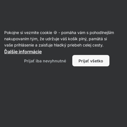
Eshop
Aktin
-
úvodná
strana
Recepty
Pokojne si vezmite cookie 🍪 - pomáha vám s pohodlnejším
Bageta s trhaným hovädzím
nakupovaním tým, že udržuje váš košík plný, pamätá si
vaše prihlásenie a zaisťuje hladký priebeh celej cesty.
mäsom a pečenými patatas
Ďalšie informácie
Aktin redakcia
Prijať iba nevyhnutné
Prijať všetko
30 min.
Zdielať
Komentáre
28
542