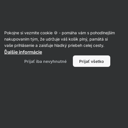
Eshop
Aktin
-
úvodná
strana
Bezlepkové recepty
Pokojne si vezmite cookie 🍪 - pomáha vám s pohodlnejším
nakupovaním tým, že udržuje váš košík plný, pamätá si
Filtrovať
Radenie
:
Najnovšie
1
vaše prihlásenie a zaisťuje hladký priebeh celej cesty.
Ďalšie informácie
Šošovicový
Prijať iba nevyhnutné
Prijať všetko
šalát
s
feta
syrom
na
studeno