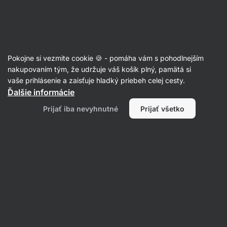
Eshop
Aktin
-
úvodná
strana
Recepty
Pokojne si vezmite cookie 🍪 - pomáha vám s pohodlnejším
Orzo s lososom
nakupovaním tým, že udržuje váš košík plný, pamätá si
vaše prihlásenie a zaisťuje hladký priebeh celej cesty.
Romana Henželova
Ďalšie informácie
25 min.
Zdielať
Komentáre
14
244
Prijať iba nevyhnutné
Prijať všetko