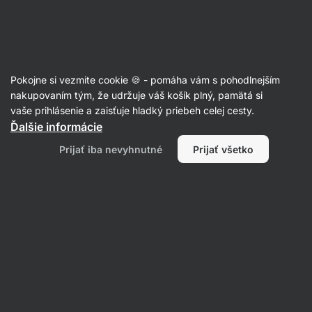
Eshop
Aktin
-
úvodná
strana
Recepty
Pokojne si vezmite cookie 🍪 - pomáha vám s pohodlnejším
Zapekané žemle so šunkou a syrom
nakupovaním tým, že udržuje váš košík plný, pamätá si
vaše prihlásenie a zaisťuje hladký priebeh celej cesty.
Nikoleta Kohútová
Ďalšie informácie
35 min.
Zdielať
Komentáre
6
43
651
Prijať iba nevyhnutné
Prijať všetko