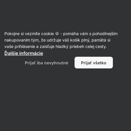
Eshop
Aktin
-
úvodná
strana
Recepty
Pokojne si vezmite cookie 🍪 - pomáha vám s pohodlnejším
Zdravé blondies
nakupovaním tým, že udržuje váš košík plný, pamätá si
vaše prihlásenie a zaisťuje hladký priebeh celej cesty.
Šárka Chynová
Ďalšie informácie
25 min.
Zdielať
Komentáre
34
483
Prijať iba nevyhnutné
Prijať všetko