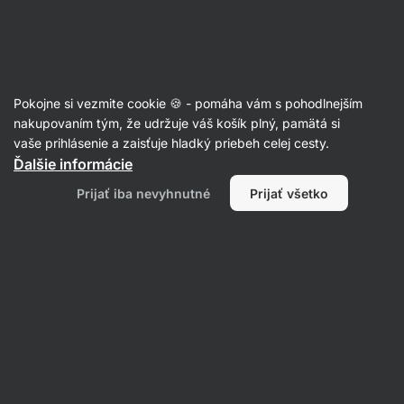
Eshop
Aktin
-
úvodná
strana
Recepty
Pokojne si vezmite cookie 🍪 - pomáha vám s pohodlnejším
Zemiakový quiche s kuracinou
nakupovaním tým, že udržuje váš košík plný, pamätá si
vaše prihlásenie a zaisťuje hladký priebeh celej cesty.
Eliška Lossmannová
Ďalšie informácie
60 min.
Zdielať
Komentáre
15
280
Prijať iba nevyhnutné
Prijať všetko