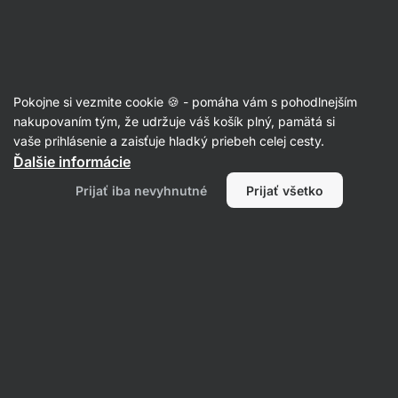
Eshop
Aktin
-
úvodná
strana
Recepty
Pokojne si vezmite cookie 🍪 - pomáha vám s pohodlnejším
Banana Matcha Latte
nakupovaním tým, že udržuje váš košík plný, pamätá si
vaše prihlásenie a zaisťuje hladký priebeh celej cesty.
Romana Henželova
Ďalšie informácie
5 min.
Zdielať
Komentáre
14
148
Prijať iba nevyhnutné
Prijať všetko