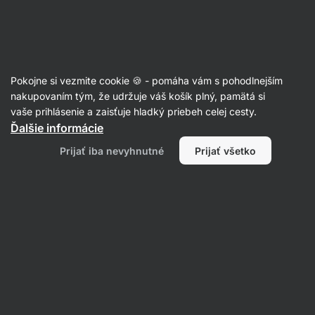
Eshop
Aktin
-
úvodná
strana
Recepty
Pokojne si vezmite cookie 🍪 - pomáha vám s pohodlnejším
Bezlepková jahodová roláda
nakupovaním tým, že udržuje váš košík plný, pamätá si
vaše prihlásenie a zaisťuje hladký priebeh celej cesty.
Nikoleta Kohútová
Ďalšie informácie
35 min.
Zdielať
Komentáre
21
209
Prijať iba nevyhnutné
Prijať všetko