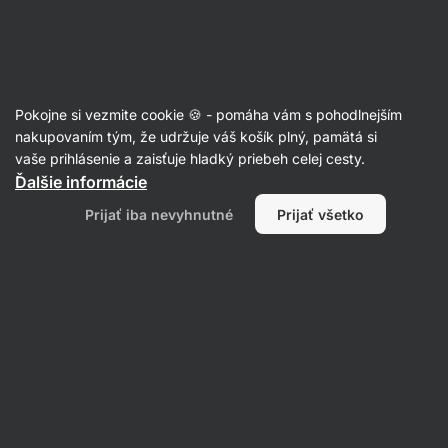
Eshop
Aktin
-
úvodná
strana
Recepty
Pokojne si vezmite cookie 🍪 - pomáha vám s pohodlnejším
Cestoviny s pestom z medvedieho
nakupovaním tým, že udržuje váš košík plný, pamätá si
vaše prihlásenie a zaisťuje hladký priebeh celej cesty.
cesnaku
Ďalšie informácie
Kristýna Martínková
Prijať iba nevyhnutné
Prijať všetko
55 min.
Zdielať
Komentáre
96
569