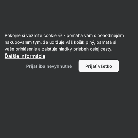
Eshop
Aktin
-
úvodná
strana
Letné obedy ☀️
Pokojne si vezmite cookie 🍪 - pomáha vám s pohodlnejším
nakupovaním tým, že udržuje váš košík plný, pamätá si
Filtrovať
Radenie
:
Najnovšie
2
vaše prihlásenie a zaisťuje hladký priebeh celej cesty.
Ďalšie informácie
Cuketové
Prijať iba nevyhnutné
Prijať všetko
lodičky
s
morčacím
mäsom