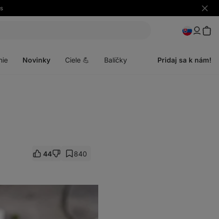
es
Skryť
upozo
Otvoriť
menu
nie
Novinky
Ciele 💪
Balíčky
Pridaj sa k nám!
44
840