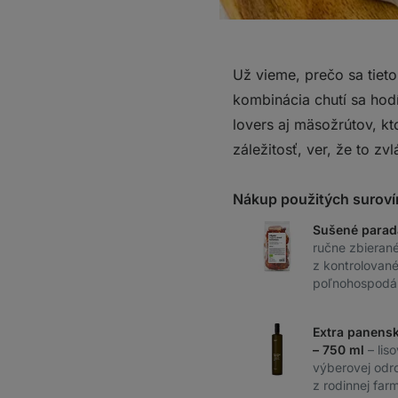
Už vieme, prečo sa tieto
kombinácia chutí sa hod
lovers aj mäsožrútov, kt
záležitosť, ver, že to zv
Nákup použitých suroví
Sušené parad
ručne zbierané
z kontrolovan
poľnohospodá
Extra panensk
– 750 ml
– lis
výberovej odr
z rodinnej far