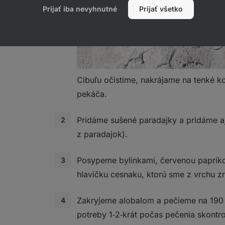
Prijať iba nevyhnutné
Prijať všetko
Cibuľu očistíme, nakrájame na tenké k
pekáča.
Pridáme sušené paradajky a pridáme aj 
z paradajok).
Posypeme bylinkami, červenou papriko
hlavičku cesnaku, ktorú sme z vrchu z
Zakryjeme alobalom a pečieme na 190
potreby 1‑2‑krát počas pečenia skont