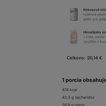
Kokosové mli
rastlinná alte
aditív pre jedl
Himalájska so
– čistá, cenná
využitím v kuc
Celkovo:
20,14
€
1 porcia obsahuj
474 kcal
43,3 g sacharidov
26,9 g tukov