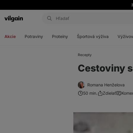
3
Eshop
Aktin
-
Otvoriť
Otvoriť
Otvoriť
Otvoriť
úvodná
menu
menu
menu
menu
strana
Akcie
Potraviny
Proteíny
Športová výživa
Výživov
Recepty
Cestoviny 
Romana Henželova
50 min.
Zdielať
Komen