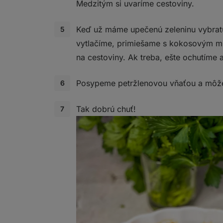
Medzitým si uvaríme cestoviny.
Keď už máme upečenú zeleninu vybratú
vytlačíme, primiešame s kokosovým m
na cestoviny. Ak treba, ešte ochutíme
Posypeme petržlenovou vňaťou a môž
Tak dobrú chuť!