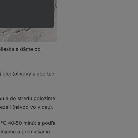
olieska a dáme do
olej (olivový alebo ten
u a do stredu položíme
rezali (návod vo videu).
 °C 40‑50 minút a podľa
rolujeme a premiešame.