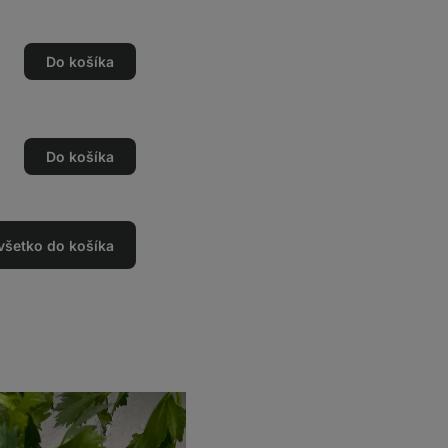
Do košíka
o
o
Do košíka
o
o
 všetko do košíka