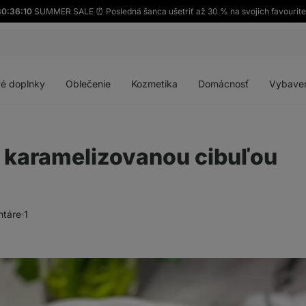
0:36:09
SUMMER SALE ⏰ Posledná šanca ušetriť až 30 % na svojich favourit
Otvoriť
Otvoriť
Otvoriť
Otvoriť
menu
menu
menu
menu
é doplnky
Oblečenie
Kozmetika
Domácnosť
Vybave
s karamelizovanou cibuľou
táre
1