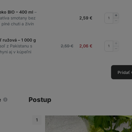
eko BIO – 400 ml
–
Pridať
rnatíva smotany bez
2,59
€
množstv
Odobrať
á plné chuti a živín
množstv
ľ ružová – 1 000 g
Pridať
 soľ z Pakistanu s
2,59 €
2,06
€
množstv
Odobrať
hyni aj v kúpeľni
množstv
Pridať
e
Postup