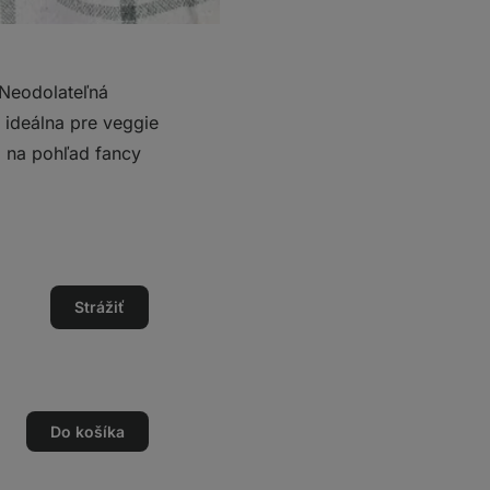
 Neodolateľná
 ideálna pre veggie
to na pohľad fancy
Strážiť
Do košíka
o
o