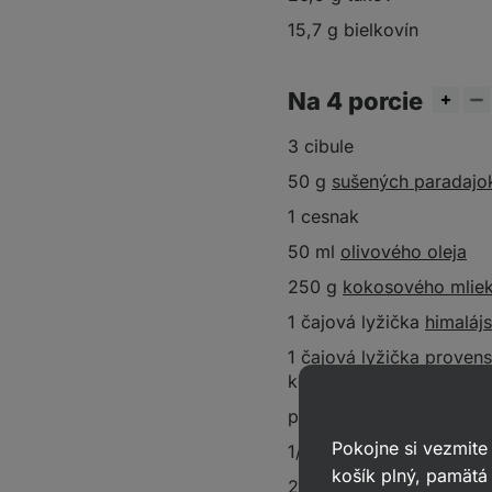
15,7 g bielkovín
Na 4 porcie
3 cibule
50 g
sušených paradajo
1 cesnak
50 ml
olivového oleja
250 g
kokosového mlie
1 čajová lyžička
himalájs
1 čajová lyžička proven
korenia
petržlenová vňať
Pokojne si vezmite
1/2 čajové lyžičky mlete
košík plný, pamätá 
250 g cícerových cestov