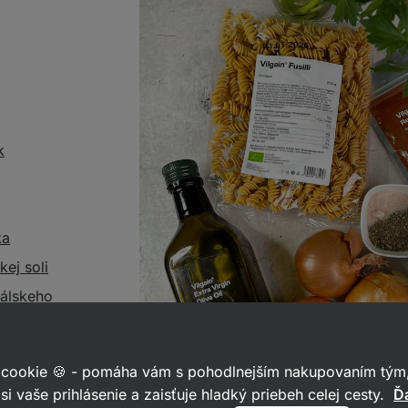
k
ka
kej soli
sálskeho
 cookie 🍪 - pomáha vám s pohodlnejším nakupovaním tým,
j papriky
si vaše prihlásenie a zaisťuje hladký priebeh celej cesty.
Ďa
ín