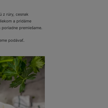
 z rúry, cesnak
liekom a pridáme
 a poriadne premiešame.
eme podávať.