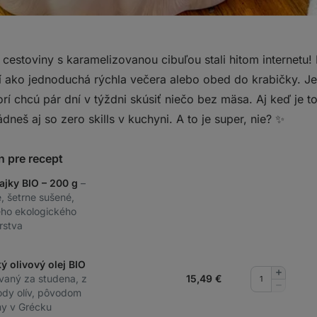
 cestoviny s karamelizovanou cibuľou stali hitom internetu!
í ako jednoduchá rýchla večera alebo obed do krabičky. Je
orí chcú pár dní v týždni skúsiť niečo bez mäsa. Aj keď je 
ládneš aj so zero skills v kuchyni. A to je super, nie? ✨
n pre recept
ajky BIO – 200 g
–
, šetrne sušené,
ého ekologického
rstva
ý olivový olej BIO
Pridať
ovaný za studena, z
15,49
€
množstv
Odobrať
ody olív, pôvodom
množstv
my v Grécku