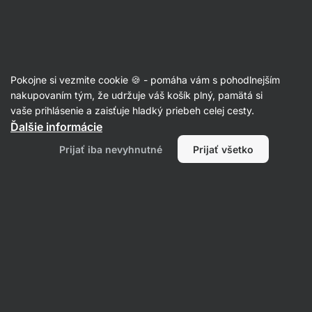
Eshop
Aktin
-
úvodná
strana
Recepty
Pokojne si vezmite cookie 🍪 - pomáha vám s pohodlnejším
Medovník do pohára
nakupovaním tým, že udržuje váš košík plný, pamätá si
vaše prihlásenie a zaisťuje hladký priebeh celej cesty.
Aktin redakcia
Ďalšie informácie
15 min.
Zdielať
Komentáre
6
116
1027
Prijať iba nevyhnutné
Prijať všetko