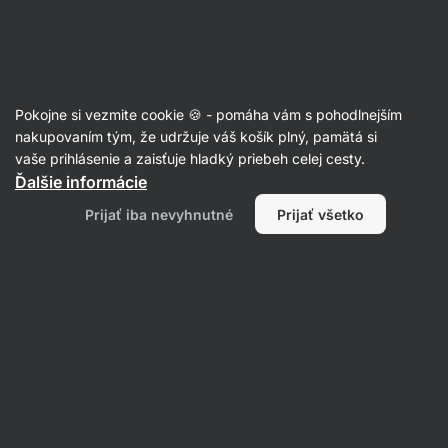
Eshop
Aktin
-
úvodná
strana
Recepty
Pokojne si vezmite cookie 🍪 - pomáha vám s pohodlnejším
Malinový chia puding do pohára
nakupovaním tým, že udržuje váš košík plný, pamätá si
vaše prihlásenie a zaisťuje hladký priebeh celej cesty.
Karolína Kramářová
Ďalšie informácie
15 min.
Zdielať
Komentáre
1
31
509
Prijať iba nevyhnutné
Prijať všetko