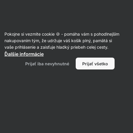
Eshop
Aktin
-
úvodná
strana
Recepty
Pokojne si vezmite cookie 🍪 - pomáha vám s pohodlnejším
Proteínové lievance s
nakupovaním tým, že udržuje váš košík plný, pamätá si
vaše prihlásenie a zaisťuje hladký priebeh celej cesty.
čučoriedkami
Ďalšie informácie
Aktin redakcia
Prijať iba nevyhnutné
Prijať všetko
20 min.
Zdielať
Komentáre
11
269