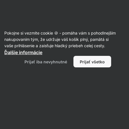
Eshop
Aktin
-
úvodná
strana
Recepty
Pokojne si vezmite cookie 🍪 - pomáha vám s pohodlnejším
Zapekané pizza toasty v rúre
nakupovaním tým, že udržuje váš košík plný, pamätá si
vaše prihlásenie a zaisťuje hladký priebeh celej cesty.
Eliška Lossmannová
Ďalšie informácie
25 min.
Zdielať
Komentáre
2
235
1281
Prijať iba nevyhnutné
Prijať všetko