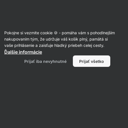
Eshop
Aktin
-
úvodná
strana
Recepty
Pokojne si vezmite cookie 🍪 - pomáha vám s pohodlnejším
Citrónové kura s ryžou a
nakupovaním tým, že udržuje váš košík plný, pamätá si
vaše prihlásenie a zaisťuje hladký priebeh celej cesty.
mrkvovým šalátom
Ďalšie informácie
Lea Půčková
Prijať iba nevyhnutné
Prijať všetko
20 min.
Zdielať
Komentáre
66
1028