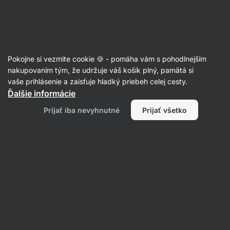
Eshop
Aktin
-
úvodná
strana
Recepty
Pokojne si vezmite cookie 🍪 - pomáha vám s pohodlnejším
Melónová zmrzlina
nakupovaním tým, že udržuje váš košík plný, pamätá si
vaše prihlásenie a zaisťuje hladký priebeh celej cesty.
Barbora Millerová
Ďalšie informácie
15 min.
Zdielať
Komentáre
9
59
Prijať iba nevyhnutné
Prijať všetko