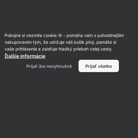
Eshop
Aktin
-
úvodná
strana
Recepty
Pokojne si vezmite cookie 🍪 - pomáha vám s pohodlnejším
Quinoa šalát do pohára
nakupovaním tým, že udržuje váš košík plný, pamätá si
vaše prihlásenie a zaisťuje hladký priebeh celej cesty.
Romana Henželova
Ďalšie informácie
30 min.
Zdielať
Komentáre
26
445
Prijať iba nevyhnutné
Prijať všetko