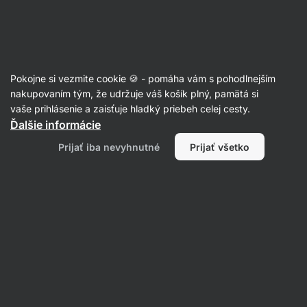
Eshop
Aktin
-
úvodná
strana
Recepty
Pokojne si vezmite cookie 🍪 - pomáha vám s pohodlnejším
Tuniakový burger
nakupovaním tým, že udržuje váš košík plný, pamätá si
vaše prihlásenie a zaisťuje hladký priebeh celej cesty.
Romana Henželova
Ďalšie informácie
25 min.
Zdielať
Komentáre
8
87
Prijať iba nevyhnutné
Prijať všetko