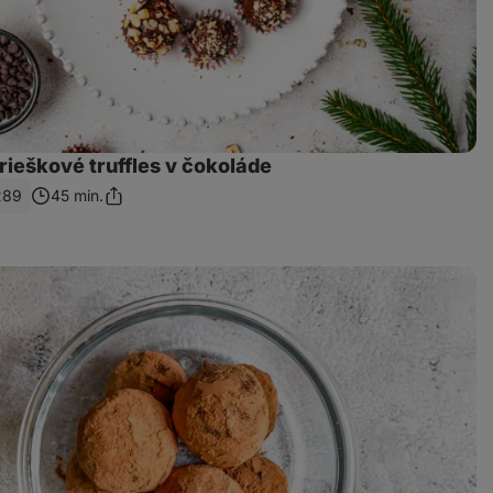
ieškové truffles v čokoláde
289
45 min.
Zdieľať
odkaz