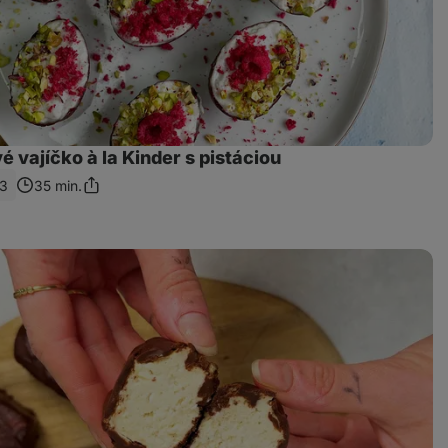
 vajíčko à la Kinder s pistáciou
3
35 min.
Zdieľať
odkaz