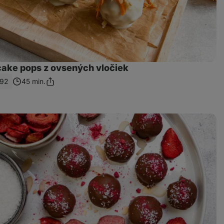
ake pops z ovsených vločiek
92
45 min.
Zdieľať
odkaz