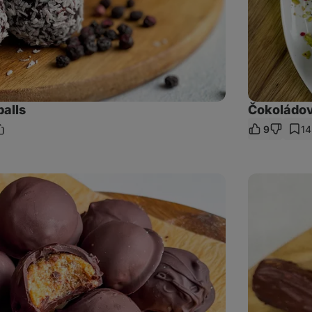
alls
Čokoládové
9
14
dieľať
ntáre
dkaz
Domáce
tvarohové
tyčinky