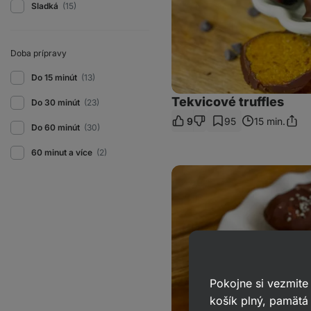
Sladká
(15)
Doba prípravy
Do 15 minút
(13)
Tekvicové truffles
Do 30 minút
(23)
9
95
15 min.
Zdieľ
Do 60 minút
(30)
odka
60 minut a více
(2)
Nepečené
brownie
sušienky
Pokojne si vezmite
košík plný, pamätá 