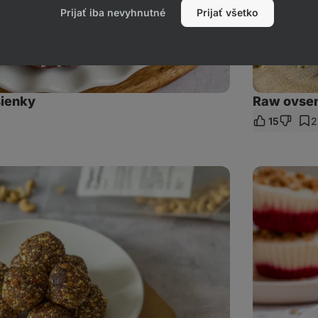
Prijať iba nevyhnutné
Prijať všetko
ienky
Raw ovsen
15
2
ieľať
kaz
Jogurtové
košíčky
s
granolou