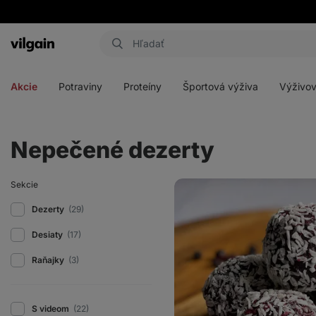
Eshop
Aktin
-
Otvoriť
Otvoriť
Otvoriť
Otvoriť
úvodná
menu
menu
menu
menu
strana
Akcie
Potraviny
Proteíny
Športová výživa
Výživov
Nepečené dezerty
Čučoriedkové
Sekcie
energy
balls
Dezerty
(29)
Desiaty
(17)
Raňajky
(3)
S videom
(22)