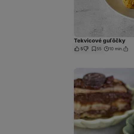
Tekvicové guľôčky
5
55
10 min.
Zdieľ
odka
Sušienkový
banánový
rez
s
čokoládou