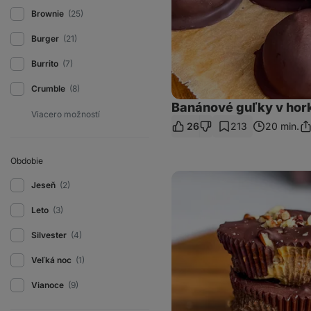
Brownie
(25)
Burger
(21)
Burrito
(7)
Crumble
(8)
Banánové guľky v hor
26
213
20 min.
Zd
od
Obdobie
Nepečené
Jeseň
(2)
arašidové
košíčky
z
Leto
(3)
datlí
Silvester
(4)
Veľká noc
(1)
Vianoce
(9)