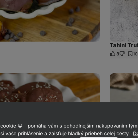
Tahini Tru
8
10
ať
z
Raw
ovsené
košíčky
v
čokoláde
 cookie 🍪 - pomáha vám s pohodlnejším nakupovaním tým,
si vaše prihlásenie a zaisťuje hladký priebeh celej cesty.
Ďa