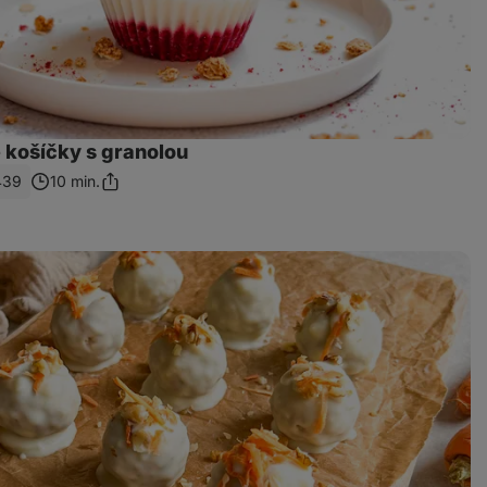
 košíčky s granolou
439
10 min.
Zdieľať
odkaz