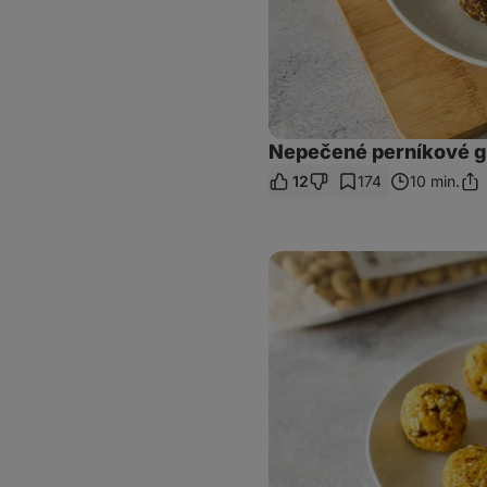
Nepečené perníkové 
12
174
10 min.
Zdi
odk
Tekvicové
guľôčky