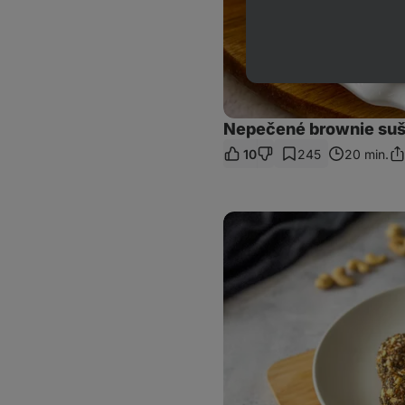
Nepečené brownie suš
10
245
20 min.
Zd
od
Nepečené
perníkové
guľôčky