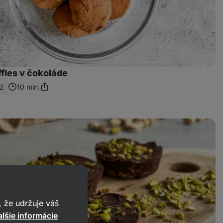
ffles v čokoláde
2
10 min.
Zdieľať
odkaz
 že udržuje váš
lšie informácie