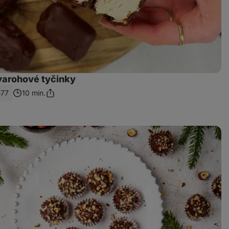
arohové tyčinky
577
10 min.
Zdieľať
odkaz