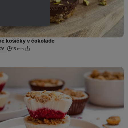
é košíčky v čokoláde
76
15 min.
Zdieľať
odkaz