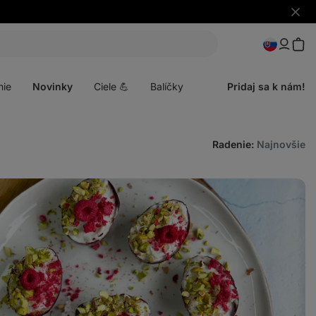
Skryť
upozo
Otvoriť
menu
nie
Novinky
Ciele 💪
Balíčky
Pridaj sa k nám!
Radenie
:
Najnovšie