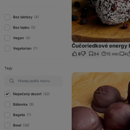
Bez laktózy
(4)
Bez lepku
(5)
Vegan
(4)
Čučoriedkové energy b
Vegetarian
(7)
8
84
15 min.
4
Z
Kome
o
Tagy
Banánové
guľky
v
horkej
čokoláde
Nepečený dezert
(32)
Bábovka
(8)
Bageta
(7)
Bowl
(39)