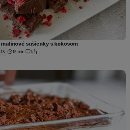
malinové sušienky s kokosom
418
15 min.
1
Zdieľať
Komentáre
odkaz