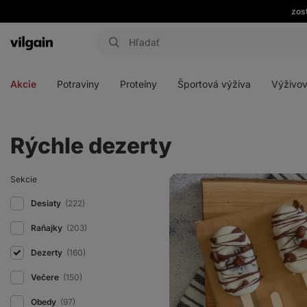
zos
Eshop
Aktin
-
Otvoriť
Otvoriť
Otvoriť
Otvoriť
úvodná
menu
menu
menu
menu
strana
Akcie
Potraviny
Proteíny
Športová výživa
Výživov
Rýchle dezerty
Krémové
Sekcie
nanuky
z
Desiaty
(222)
datlí
Raňajky
(203)
Dezerty
(160)
Večere
(150)
Obedy
(97)