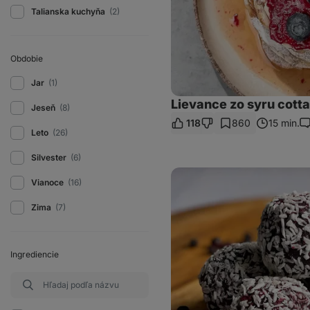
Talianska kuchyňa
(2)
Obdobie
Jar
(1)
Lievance zo syru cot
Jeseň
(8)
118
860
15 min.
Ko
Leto
(26)
Silvester
(6)
Čučoriedkové
Vianoce
(16)
energy
balls
Zima
(7)
Ingrediencie