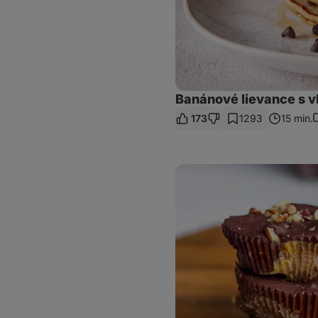
Banánové lievance s 
173
1293
15 min.
K
Nepečené
arašidové
košíčky
z
datlí