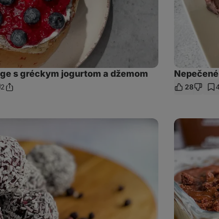
tage s gréckym jogurtom a džemom
Nepečené 
2
28
Zdieľať
mentáre
odkaz
Čokoládová
raňajková
bowl