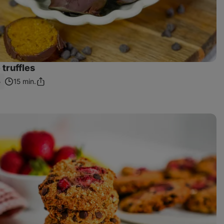
truffles
5
15 min.
Zdieľať
odkaz