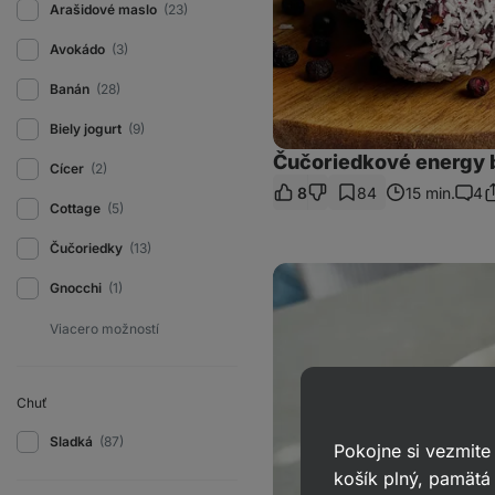
Arašidové maslo
(23)
Avokádo
(3)
Banán
(28)
Biely jogurt
(9)
Čučoriedkové energy b
Cícer
(2)
8
84
15 min.
4
Z
Kome
Cottage
(5)
o
Čučoriedky
(13)
Proteínový
Gnocchi
(1)
mug
cake
s
čokoládou
Chuť
Sladká
(87)
Pokojne si vezmite
košík plný, pamätá 