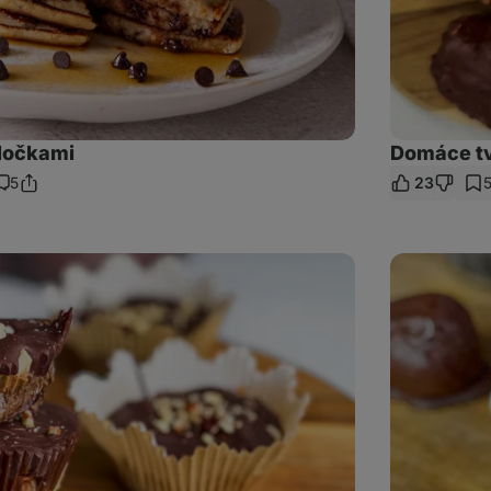
vločkami
Domáce tv
5
23
Zdieľať
omentáre
odkaz
Tekvicové
truffles