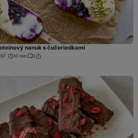
oteínový nanuk s čučoriedkami
457
10 min.
2
Zdieľať
Komentáre
odkaz