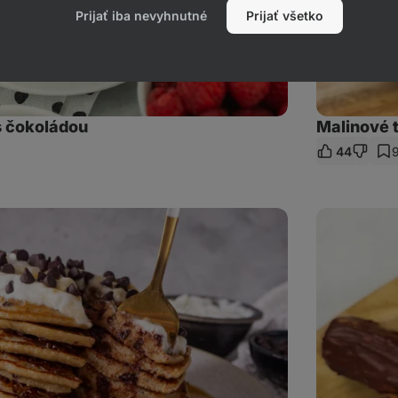
Prijať iba nevyhnutné
Prijať všetko
s čokoládou
Malinové t
44
eľať
az
Domáce
tvarohové
tyčinky