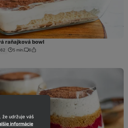
á raňajková bowl
462
5 min.
6
Zdieľať
Komentáre
odkaz
 že udržuje váš
lšie informácie