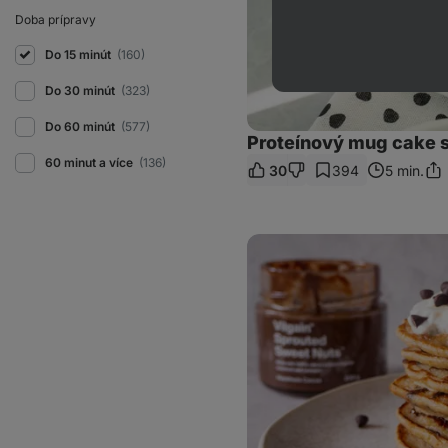
Doba prípravy
Do 15 minút
(160)
Do 30 minút
(323)
Do 60 minút
(577)
Proteínový mug cake 
60 minut a více
(136)
30
394
5 min.
Zdi
odk
Banánové
lievance
s
vločkami