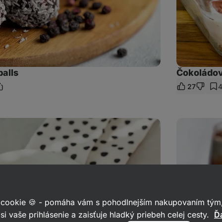
alls
Čokoládov
27
dieľať
ntáre
dkaz
Malinové
tiramisu
v
pohári
 cookie 🍪 - pomáha vám s pohodlnejším nakupovaním tým,
si vaše prihlásenie a zaisťuje hladký priebeh celej cesty.
Ďa