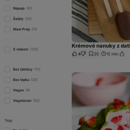
Nápoje
(51)
Šaláty
(32)
Meal Prep
(11)
Krémové nanuky z datl
S videom
(125)
4
35
15 min.
Zdieľ
odka
Bez laktózy
(10)
Matcha
frozen
Bez lepku
(20)
bites
s
Vegan
(9)
jahodami
Vegetarian
(50)
Tagy