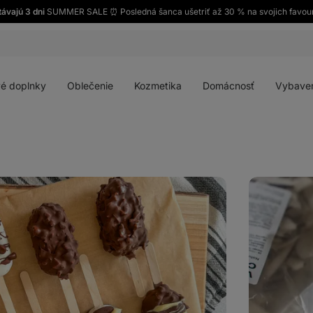
távajú 3 dni
SUMMER SALE ⏰ Posledná šanca ušetriť až 30 % na svojich favour
Otvoriť
Otvoriť
Otvoriť
Otvoriť
menu
menu
menu
menu
é doplnky
Oblečenie
Kozmetika
Domácnosť
Vybave
Domáci
ovocný
nanuk