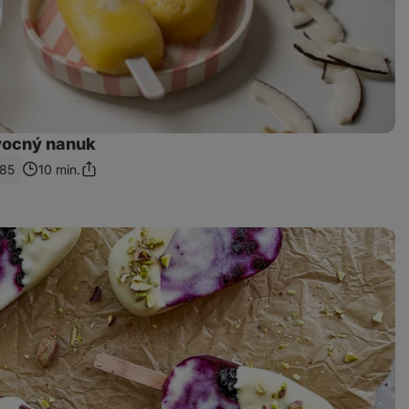
vocný nanuk
185
10 min.
Zdieľať
odkaz