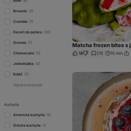
Bowl
(6)
Brownie
(3)
Crumble
(1)
Dezert do pohára
(26)
Granola
(1)
Matcha frozen bites s
18
215
15 min.
Cheesecake
(3)
Zdi
odk
Jednohubka
(4)
Lievance
Koláč
(2)
zo
syru
cottage
s
gréckym
jogurtom
Kuchyňa
a
džemom
Americká kuchyňa
(2)
Grécka kuchyňa
(1)