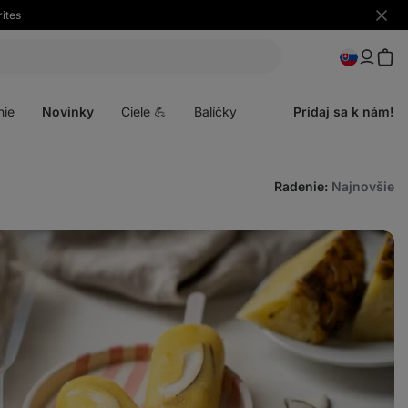
ites
Skryť
upozo
Otvoriť
menu
nie
Novinky
Ciele 💪
Balíčky
Pridaj sa k nám!
Radenie
:
Najnovšie