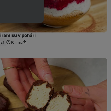
iramisu v pohári
921
10 min.
Zdieľať
odkaz