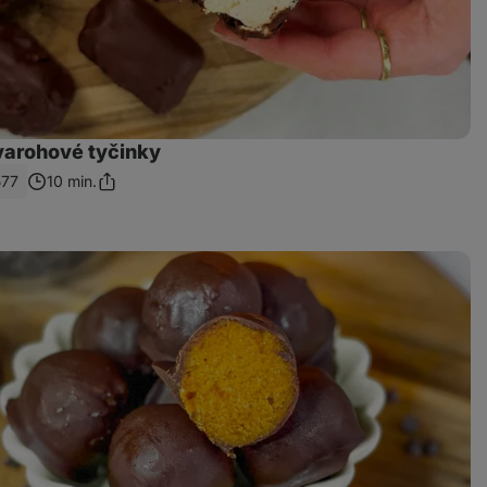
arohové tyčinky
577
10 min.
Zdieľať
odkaz